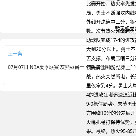
比赛开始，热火率先发力
局，勇士不断强攻内线
外线开炮连中三分，将
数。次节热火越战越勇
助球队完成17-4的进
大到20分以上。勇士
上一条
苦支撑，布朗压哨三分帮
07月07日 NBA夏季联赛 灰熊vs爵士 全场录像回放
领先勇士30分结束上
战，热火突然断电，长
里仅拿到4分。勇士大举
4的进攻狂潮迅速迫近
9-0稳住局势。末节勇
方围绕10分的分差展
火稳扎稳打保持优势，
果。最终，热火95-8