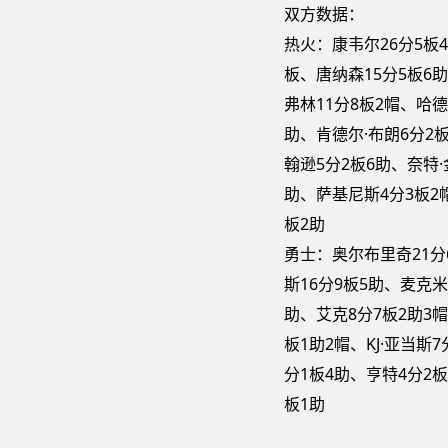
双方数据：
热火：康韦尔26分5板4
板、唐纳森15分5板6助
弗林11分8板2帽、哈德
助、肯德尔·布朗6分2板
翰逊5分2板6助、奈特·
助、萨基尼斯4分3板2
板2助
勇士：奥尔布里奇21分
斯16分9板5助、麦克米
助、艾克8分7板2助3
板1助2帽、KJ·亚当斯
分1板4助、亨特4分2板
板1助