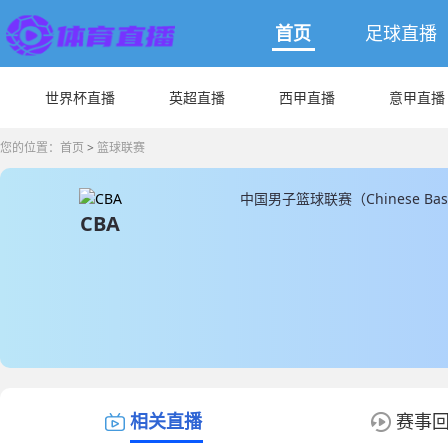
首页
足球直播
世界杯直播
英超直播
西甲直播
意甲直播
您的位置：
首页
>
篮球联赛
中国男子篮球联赛（Chinese Bask
CBA
赛。中文简称CBA。该联赛通常
联赛常规赛的积分排名，前八名
场、七场和七场的比赛。联赛创办
球队包括广东东莞银行队、辽宁本
建联、马布里和亚当斯等，他们
相关直播
赛事