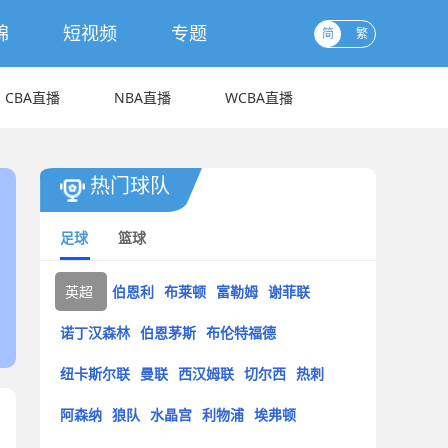
锦
短视频
专题
简
繁
CBA直播
NBA直播
WCBA直播
热门球队
足球
篮球
英超
伯恩利
布莱顿
富勒姆
谢菲联
诺丁汉森林
伯恩茅斯
布伦特福德
纽卡斯尔联
曼联
西汉姆联
切尔西
热刺
阿森纳
狼队
水晶宫
利物浦
埃弗顿