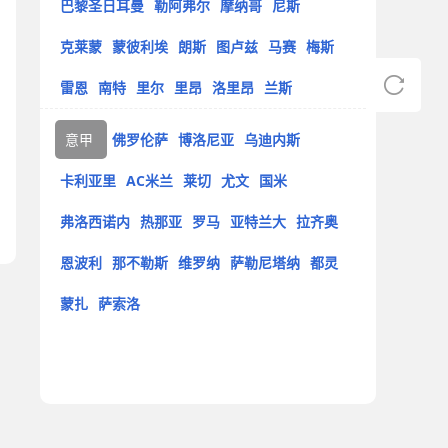
巴黎圣日耳曼
勒阿弗尔
摩纳哥
尼斯
克莱蒙
蒙彼利埃
朗斯
图卢兹
马赛
梅斯
雷恩
南特
里尔
里昂
洛里昂
兰斯
意甲
佛罗伦萨
博洛尼亚
乌迪内斯
卡利亚里
AC米兰
莱切
尤文
国米
弗洛西诺内
热那亚
罗马
亚特兰大
拉齐奥
恩波利
那不勒斯
维罗纳
萨勒尼塔纳
都灵
蒙扎
萨索洛