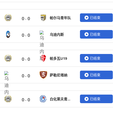
已结束
帕尔马青年队
0
0
-
已结束
乌迪内斯
0
0
-
已结束
帕多瓦U19
0
0
-
已结束
萨勒尼塔纳
0
0
-
已结束
白化莱夫青年队
0
0
-