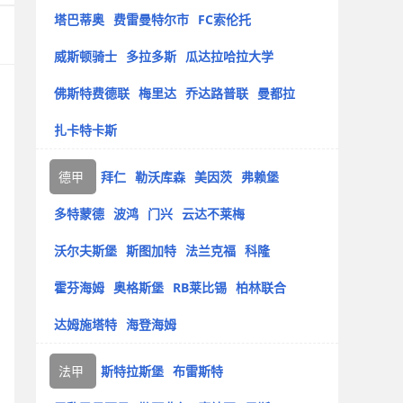
塔巴蒂奥
费雷曼特尔市
FC索伦托
威斯顿骑士
多拉多斯
瓜达拉哈拉大学
佛斯特费德联
梅里达
乔达路普联
曼都拉
扎卡特卡斯
德甲
拜仁
勒沃库森
美因茨
弗赖堡
多特蒙德
波鸿
门兴
云达不莱梅
沃尔夫斯堡
斯图加特
法兰克福
科隆
霍芬海姆
奥格斯堡
RB莱比锡
柏林联合
达姆施塔特
海登海姆
法甲
斯特拉斯堡
布雷斯特