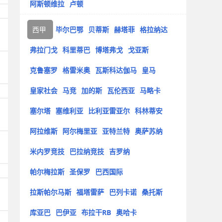
阿斯顿维拉
卢顿
西甲
毕尔巴鄂
贝蒂斯
赫塔菲
格拉纳达
弗拉门戈
科里蒂巴
博塔弗戈
戈亚斯
克鲁塞罗
格雷米奥
瓦斯科达伽马
皇马
皇家社会
马竞
加的斯
瓦伦西亚
马略卡
塞尔塔
塞维利亚
比利亚雷亚尔
科林蒂安
阿拉维斯
阿尔梅里亚
亚特兰特
奥萨苏纳
米内罗竞技
巴拉纳竞技
吉罗纳
帕尔梅拉斯
圣保罗
巴西国际
拉斯帕尔马斯
福塔雷萨
巴列卡诺
桑托斯
库亚巴
巴伊亚
布拉干RB
奥哈卡