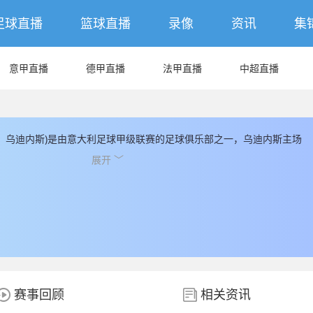
足球直播
篮球直播
录像
资讯
集
意甲直播
德甲直播
法甲直播
中超直播
：乌迪内斯)是由意大利足球甲级联赛的足球俱乐部之一，乌迪内斯主场
乌迪内斯成立于1896，乌迪内斯球队总评估市值为169000000(€)，乌
展开 ﹀
人，乌迪内斯球队队员中，现有国家队球员人数有9人， 另外非本土球员
土球员， JRS直播提供最新乌迪内斯的数据和信息， JRS直播同时为您提
播数据。
赛事回顾
相关资讯