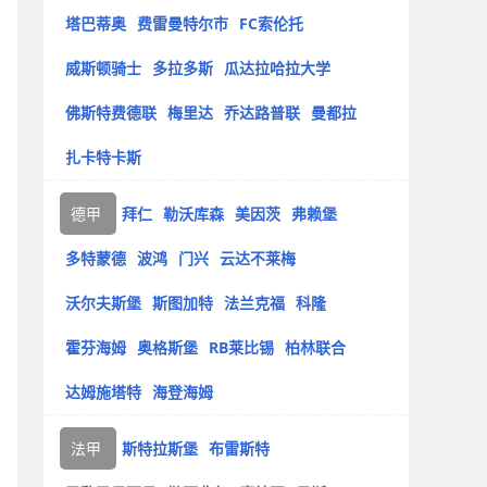
塔巴蒂奥
费雷曼特尔市
FC索伦托
威斯顿骑士
多拉多斯
瓜达拉哈拉大学
佛斯特费德联
梅里达
乔达路普联
曼都拉
扎卡特卡斯
德甲
拜仁
勒沃库森
美因茨
弗赖堡
多特蒙德
波鸿
门兴
云达不莱梅
沃尔夫斯堡
斯图加特
法兰克福
科隆
霍芬海姆
奥格斯堡
RB莱比锡
柏林联合
达姆施塔特
海登海姆
法甲
斯特拉斯堡
布雷斯特