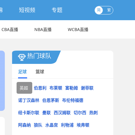
锦
短视频
专题
简
繁
CBA直播
NBA直播
WCBA直播
热门球队
足球
篮球
英超
伯恩利
布莱顿
富勒姆
谢菲联
诺丁汉森林
伯恩茅斯
布伦特福德
纽卡斯尔联
曼联
西汉姆联
切尔西
热刺
阿森纳
狼队
水晶宫
利物浦
埃弗顿