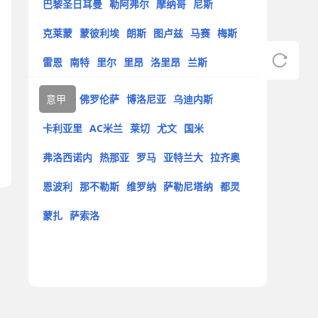
巴黎圣日耳曼
勒阿弗尔
摩纳哥
尼斯
克莱蒙
蒙彼利埃
朗斯
图卢兹
马赛
梅斯
雷恩
南特
里尔
里昂
洛里昂
兰斯
意甲
佛罗伦萨
博洛尼亚
乌迪内斯
卡利亚里
AC米兰
莱切
尤文
国米
弗洛西诺内
热那亚
罗马
亚特兰大
拉齐奥
恩波利
那不勒斯
维罗纳
萨勒尼塔纳
都灵
蒙扎
萨索洛