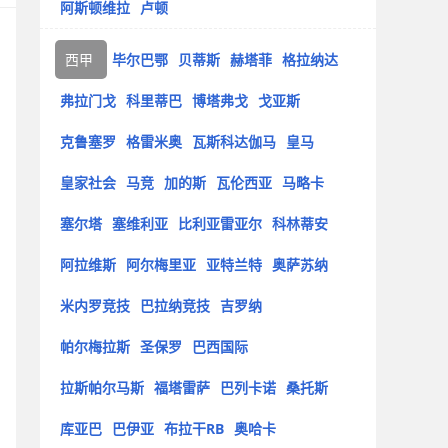
阿斯顿维拉
卢顿
西甲
毕尔巴鄂
贝蒂斯
赫塔菲
格拉纳达
弗拉门戈
科里蒂巴
博塔弗戈
戈亚斯
克鲁塞罗
格雷米奥
瓦斯科达伽马
皇马
皇家社会
马竞
加的斯
瓦伦西亚
马略卡
塞尔塔
塞维利亚
比利亚雷亚尔
科林蒂安
阿拉维斯
阿尔梅里亚
亚特兰特
奥萨苏纳
米内罗竞技
巴拉纳竞技
吉罗纳
帕尔梅拉斯
圣保罗
巴西国际
拉斯帕尔马斯
福塔雷萨
巴列卡诺
桑托斯
库亚巴
巴伊亚
布拉干RB
奥哈卡