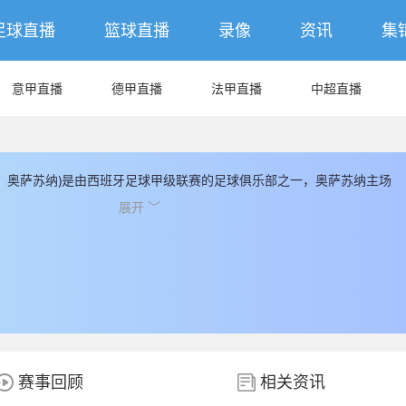
足球直播
篮球直播
录像
资讯
集
意甲直播
德甲直播
法甲直播
中超直播
：奥萨苏纳)是由西班牙足球甲级联赛的足球俱乐部之一，奥萨苏纳主场
球场， 奥萨苏纳成立于1920，奥萨苏纳球队总评估市值为
展开 ﹀
)，奥萨苏纳球员总数为29人，奥萨苏纳球队队员中，现有国家队球员人数有3
为5人，其余都为本土球员， JRS直播提供最新奥萨苏纳的数据和信息，
供最新的奥萨苏纳直播数据。
赛事回顾
相关资讯