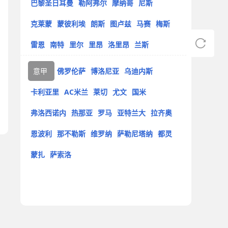
巴黎圣日耳曼
勒阿弗尔
摩纳哥
尼斯
克莱蒙
蒙彼利埃
朗斯
图卢兹
马赛
梅斯
雷恩
南特
里尔
里昂
洛里昂
兰斯
意甲
佛罗伦萨
博洛尼亚
乌迪内斯
卡利亚里
AC米兰
莱切
尤文
国米
弗洛西诺内
热那亚
罗马
亚特兰大
拉齐奥
恩波利
那不勒斯
维罗纳
萨勒尼塔纳
都灵
蒙扎
萨索洛