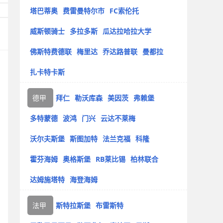
塔巴蒂奥
费雷曼特尔市
FC索伦托
威斯顿骑士
多拉多斯
瓜达拉哈拉大学
佛斯特费德联
梅里达
乔达路普联
曼都拉
扎卡特卡斯
德甲
拜仁
勒沃库森
美因茨
弗赖堡
多特蒙德
波鸿
门兴
云达不莱梅
沃尔夫斯堡
斯图加特
法兰克福
科隆
霍芬海姆
奥格斯堡
RB莱比锡
柏林联合
达姆施塔特
海登海姆
法甲
斯特拉斯堡
布雷斯特