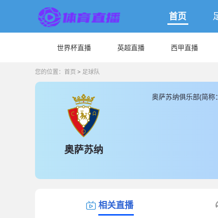
首页
世界杯直播
英超直播
西甲直播
您的位置：
首页
>
足球队
奥萨苏纳俱乐部(简称
馆是位于埃尔·萨达尔
132199999(€
人， 另外非本土球员
JRS直播同时为您提
奥萨苏纳
相关直播