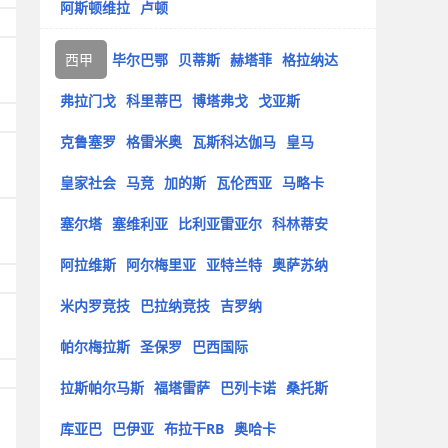
阿斯顿维拉
卢顿
西甲
毕尔巴鄂
贝蒂斯
赫塔菲
格拉纳达
弗拉门戈
科里蒂巴
博塔弗戈
戈亚斯
克鲁塞罗
格雷米奥
瓦斯科达伽马
皇马
皇家社会
马竞
加的斯
瓦伦西亚
马略卡
塞尔塔
塞维利亚
比利亚雷亚尔
科林蒂安
阿拉维斯
阿尔梅里亚
亚特兰特
奥萨苏纳
米内罗竞技
巴拉纳竞技
吉罗纳
帕尔梅拉斯
圣保罗
巴西国际
拉斯帕尔马斯
福塔雷萨
巴列卡诺
桑托斯
库亚巴
巴伊亚
布拉干RB
奥哈卡