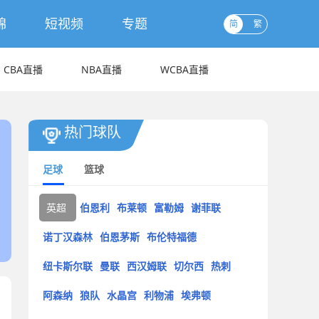
锦
短视频
专题
简
繁
CBA直播
NBA直播
WCBA直播
热门球队
足球
篮球
英超
伯恩利
布莱顿
富勒姆
谢菲联
诺丁汉森林
伯恩茅斯
布伦特福德
纽卡斯尔联
曼联
西汉姆联
切尔西
热刺
阿森纳
狼队
水晶宫
利物浦
埃弗顿