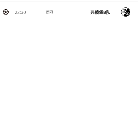
22:30
弗赖堡B队
德丙