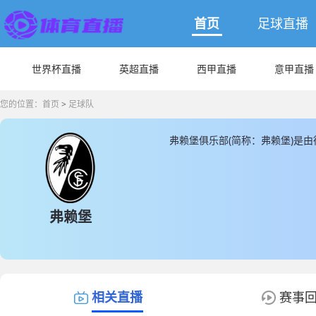
首页
足球直播
世界杯直播
英超直播
西甲直播
意甲直播
您的位置：
首页
>
足球队
弗赖堡俱乐部(简称：弗赖堡)是
欧罗巴公园球场， 弗赖堡成立于19
总数为25人，弗赖堡球队队员中
都为本土球员， JRS直播提供最
直播数据。
弗赖堡
相关直播
赛事