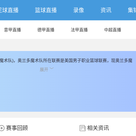
足球直播
篮球直播
录像
资讯
集
意甲直播
德甲直播
法甲直播
中超直播
 魔术队)，奥兰多魔术队所在联赛是美国男子职业篮球联赛，现奥兰多魔
.莫斯利带领，奥兰多魔术队是奥兰多市(州)的职业篮球队，JRS直播为您
展开 ﹀
的数据和信息，JRS直播同时为您提供最新的奥兰多魔术队直播数据。
赛事回顾
相关资讯