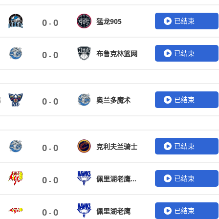
已结束
猛龙905
0
0
-
已结束
布鲁克林篮网
0
0
-
已结束
鹕
奥兰多魔术
0
0
-
已结束
克利夫兰骑士
0
0
-
已结束
佩里湖老鹰女篮
0
0
-
已结束
佩里湖老鹰
0
0
-