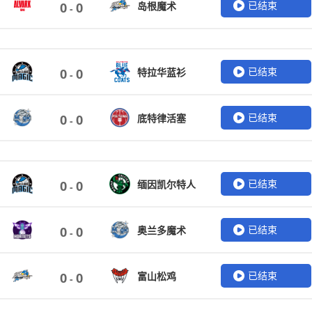
已结束
岛根魔术
0
0
-
已结束
特拉华蓝衫
0
0
-
已结束
底特律活塞
0
0
-
已结束
缅因凯尔特人
0
0
-
已结束
奥兰多魔术
0
0
-
已结束
富山松鸡
0
0
-