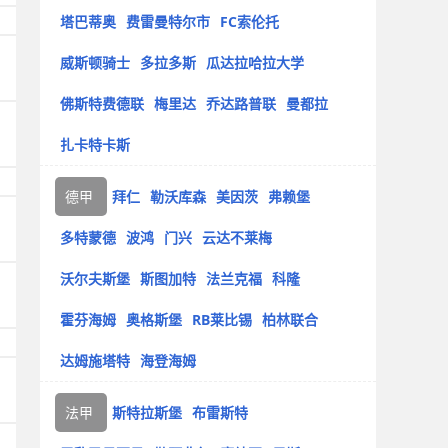
塔巴蒂奥
费雷曼特尔市
FC索伦托
威斯顿骑士
多拉多斯
瓜达拉哈拉大学
佛斯特费德联
梅里达
乔达路普联
曼都拉
扎卡特卡斯
德甲
拜仁
勒沃库森
美因茨
弗赖堡
多特蒙德
波鸿
门兴
云达不莱梅
沃尔夫斯堡
斯图加特
法兰克福
科隆
霍芬海姆
奥格斯堡
RB莱比锡
柏林联合
达姆施塔特
海登海姆
法甲
斯特拉斯堡
布雷斯特