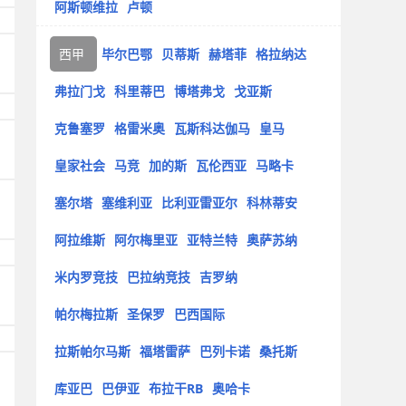
阿斯顿维拉
卢顿
西甲
毕尔巴鄂
贝蒂斯
赫塔菲
格拉纳达
弗拉门戈
科里蒂巴
博塔弗戈
戈亚斯
克鲁塞罗
格雷米奥
瓦斯科达伽马
皇马
皇家社会
马竞
加的斯
瓦伦西亚
马略卡
塞尔塔
塞维利亚
比利亚雷亚尔
科林蒂安
阿拉维斯
阿尔梅里亚
亚特兰特
奥萨苏纳
米内罗竞技
巴拉纳竞技
吉罗纳
帕尔梅拉斯
圣保罗
巴西国际
拉斯帕尔马斯
福塔雷萨
巴列卡诺
桑托斯
库亚巴
巴伊亚
布拉干RB
奥哈卡