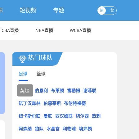
锦
短视频
专题
简
繁
CBA直播
NBA直播
WCBA直播
热门球队
足球
篮球
英超
伯恩利
布莱顿
富勒姆
谢菲联
诺丁汉森林
伯恩茅斯
布伦特福德
纽卡斯尔联
曼联
西汉姆联
切尔西
热刺
阿森纳
狼队
水晶宫
利物浦
埃弗顿