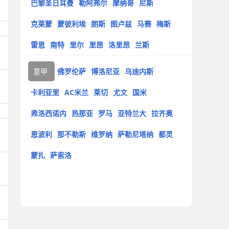
巴黎圣日耳曼
勒阿弗尔
摩纳哥
尼斯
克莱蒙
蒙彼利埃
朗斯
图卢兹
马赛
梅斯
雷恩
南特
里尔
里昂
洛里昂
兰斯
意甲
佛罗伦萨
博洛尼亚
乌迪内斯
卡利亚里
AC米兰
莱切
尤文
国米
弗洛西诺内
热那亚
罗马
亚特兰大
拉齐奥
恩波利
那不勒斯
维罗纳
萨勒尼塔纳
都灵
蒙扎
萨索洛