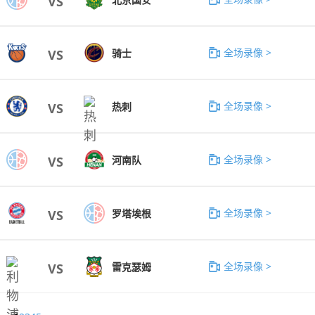
VS
全场录像 >
骑士
VS
全场录像 >
热刺
VS
全场录像 >
河南队
VS
全场录像 >
罗塔埃根
VS
全场录像 >
雷克瑟姆
VS