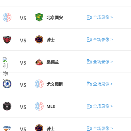
全场录像 >
北京国安
VS
全场录像 >
骑士
VS
全场录像 >
桑德兰
VS
全场录像 >
尤文图斯
VS
全场录像 >
MLS
VS
全场录像 >
骑士
VS