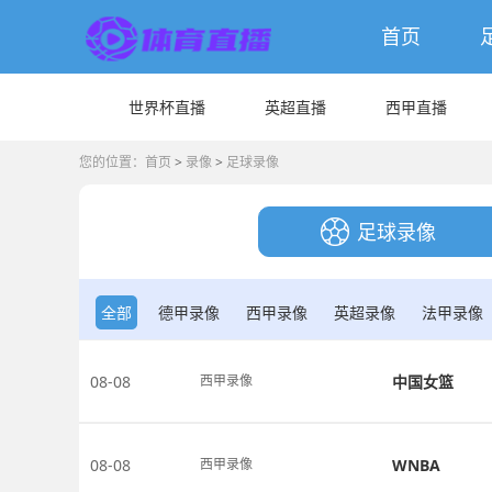
首页
世界杯直播
英超直播
西甲直播
您的位置：
首页
>
录像
>
足球录像
足球录像
全部
德甲录像
西甲录像
英超录像
法甲录像
NBA录像
CBA录像
08-08
中国女篮
西甲录像
08-08
WNBA
西甲录像