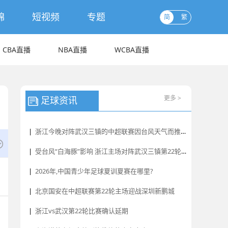
锦
短视频
专题
简
繁
CBA直播
NBA直播
WCBA直播
更多 >
足球资讯
|
浙江今晚对阵武汉三镇的中超联赛因台风天气而推迟
|
受台风“白海豚”影响 浙江主场对阵武汉三镇第22轮中超联赛被
|
2026年,中国青少年足球夏训夏赛在哪里?
|
北京国安在中超联赛第22轮主场迎战深圳新鹏城
|
浙江vs武汉第22轮比赛确认延期