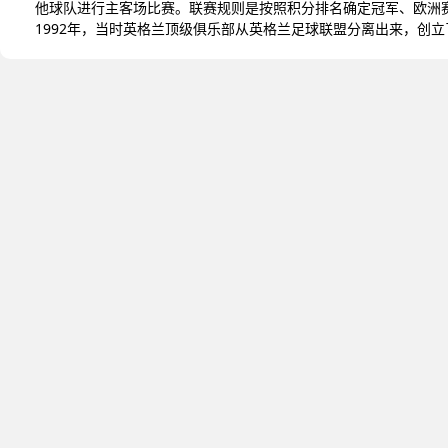
他球队进行主客场比赛。联赛规则是按照积分排名确定冠军、欧洲
1992年，当时英格兰顶级俱乐部从英格兰足球联盟分离出来，创
这些球队都在国内和国际舞台上取得了巨大成功。英格兰足球超级
技术与才华为联赛增添了光彩。英格兰足球超级