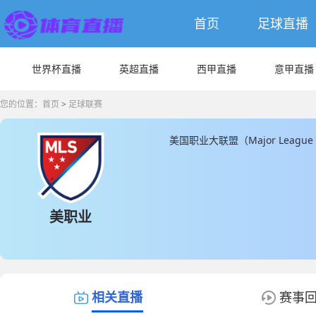
首页
足球直播
世界杯直播
英超直播
西甲直播
意甲直播
您的位置：
首页
>
足球联赛
美国职业大联盟（Major Leag
平的职业足球联赛。该联赛通常在
常规赛积分排名确定季后赛参与资
立于1993年，自1996年开始
等，它们在联赛中取得了出色的
美职业
如贝克汉姆、亨利和伊布拉希莫
相关直播
赛事