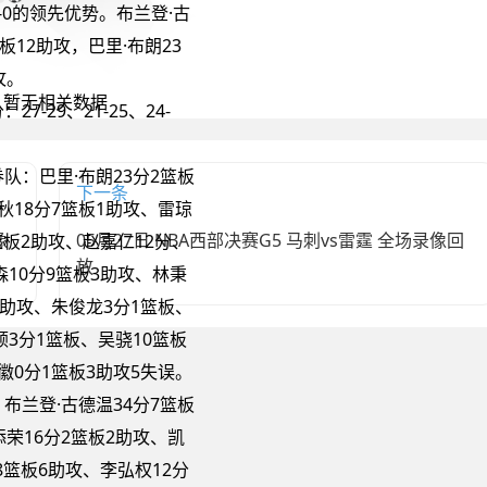
-0的领先优势。布兰登·古
板12助攻，巴里·布朗23
攻。
7-29、21-25、24-
队：巴里·布朗23分2篮板
下一条
秋18分7篮板1助攻、雷琼
像
05月27日 NBA西部决赛G5 马刺vs雷霆 全场录像回
6篮板2助攻、赵嘉仁12分、
放
森10分9篮板3助攻、林秉
1助攻、朱俊龙3分1篮板、
顿3分1篮板、吴骁10篮板
徽0分1篮板3助攻5失误。
布兰登·古德温34分7篮板
添荣16分2篮板2助攻、凯
分8篮板6助攻、李弘权12分