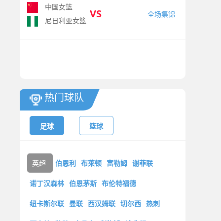
中国女篮
VS
全场集锦
尼日利亚女篮
热门球队
足球
篮球
英超
伯恩利
布莱顿
富勒姆
谢菲联
诺丁汉森林
伯恩茅斯
布伦特福德
纽卡斯尔联
曼联
西汉姆联
切尔西
热刺