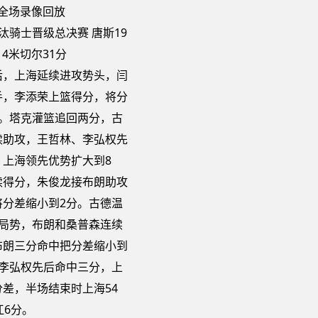
淘汰骑士晋级总决赛 唐斯19
14米切尔31分
后，上海延续进攻势头，闫
手，李添荣上篮得分，将分
分。塔克灌篮追回两分，古
续助攻，王哲林、李弘权先
，上海领先优势扩大到8
续得分，朱俊龙接布朗助攻
将分差缩小到2分。古德温
住局势，布朗和桑普森连续
布朗三分命中把分差缩小到
和李弘权先后命中三分，上
差，半场结束时上海54
江6分。