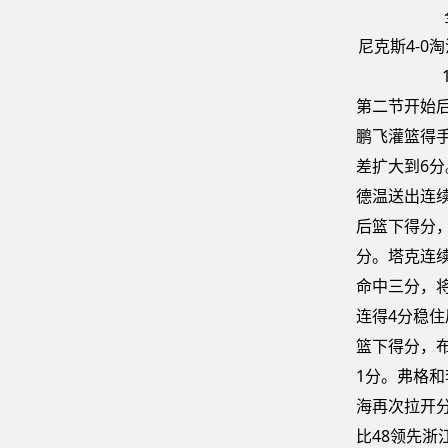
尼克斯4-0
第二节开始
鹏飞灌篮得
差扩大到6
德温送出连
后篮下得分
分。塔克连
命中三分，
连得4分稳
篮下得分，
1分。弗格
海再次拉开分
比48领先浙