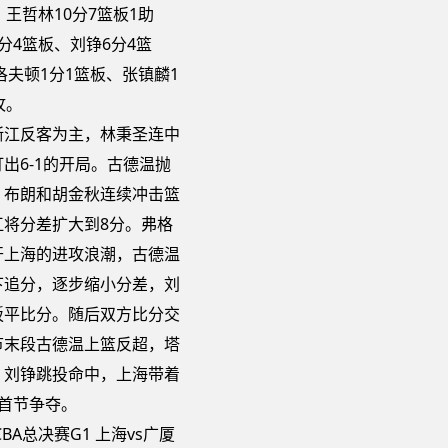
、王哲林10分7篮板1助
分4篮板、刘铮6分4篮
洛夫顿1分1篮板、张镇麟1
攻。
浙江反客为主，林秉圣连中
出6-1的开局。古德温抛
，布朗和胡金秋连续冲击篮
江将分差扩大到8分。弗格
开上海的进攻浪潮，古德温
下追分，逐步缩小分差，刘
扳平比分。随后双方比分交
节末段古德温上篮反超，塔
，刘铮跳投命中，上海带着
束首节争夺。