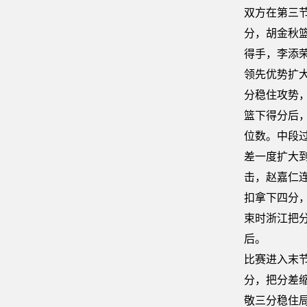
双方在第三
分，胡金秋
得手，李添
领先优势扩大
分稳住攻势
篮下得分后
位数。中段
差一度扩大到
击，赵嘉仁
扣拿下四分
束时浙江把分
后。
比赛进入末
分，把分差
敬三分稳住