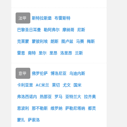
法甲
斯特拉斯堡
布雷斯特
巴黎圣日耳曼
勒阿弗尔
摩纳哥
尼斯
克莱蒙
蒙彼利埃
朗斯
图卢兹
马赛
梅斯
雷恩
南特
里尔
里昂
洛里昂
兰斯
意甲
佛罗伦萨
博洛尼亚
乌迪内斯
卡利亚里
AC米兰
莱切
尤文
国米
弗洛西诺内
热那亚
罗马
亚特兰大
拉齐奥
恩波利
那不勒斯
维罗纳
萨勒尼塔纳
都灵
蒙扎
萨索洛