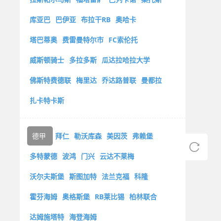
库亚巴
巴伊亚
布拉干RB
奥哈卡
塔巴蒂奥
费雷曼特尔市
FC索伦托
威斯顿骑士
多拉多斯
瓜达拉哈拉大学
佛斯特费德联
梅里达
乔达路普联
曼都拉
扎卡特卡斯
德甲
拜仁
勒沃库森
美因茨
弗赖堡
多特蒙德
波鸿
门兴
云达不莱梅
沃尔夫斯堡
斯图加特
法兰克福
科隆
霍芬海姆
奥格斯堡
RB莱比锡
柏林联合
达姆施塔特
海登海姆