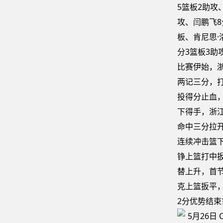
5篮板2助攻
攻、闫鹏飞8
板、肯尼思·
分3篮板3助
比赛伊始，
两记三分，打
投得分止血
下得手，浙
命中三分拉
连续冲击篮
铮上篮打中
替上升，首
克上篮扳平
2分优势结