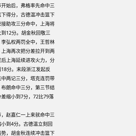
节开始后，弗格率先命中三
篮下得分，古德温冲击篮下
荣接助攻三分命中，上海将
到12分。胡金秋回敬三
，李弘权两罚全中，王哲林
，上海再次把分差拉开到两
过后上海延续进攻火力，分
18分。末段浙江发起反
连中两记三分，塔克连罚带
，布朗命中三分，第三节结
差缩小到7分，72比79落
节，赵嘉仁一上来就命中三
缩小到4分。古德温立刻回
局势，胡金秋连续冲击篮下