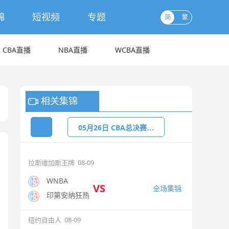
锦
短视频
专题
简
繁
CBA直播
NBA直播
WCBA直播
相关集锦
0
5月26日 CBA总决赛G1 上海vs广厦 全场录像回放
拉斯维加斯王牌
08-09
WNBA
VS
全场集锦
印第安纳狂热
纽约自由人
08-09