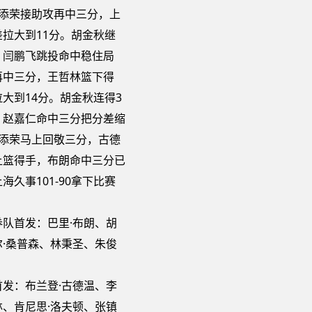
李添荣接助攻再中三分，上
拉大到11分。胡金秋继
，闫鹏飞跳投命中稳住局
再中三分，王哲林篮下得
大到14分。胡金秋连得3
，赵嘉仁命中三分把分差缩
李添荣马上回敬三分，古德
上篮得手，布朗命中三分已
海久事101-90拿下比赛
队首发：巴里·布朗、胡
·桑普森、林秉圣、朱俊
发：布兰登·古德温、李
、肯尼思·洛夫顿、张镇