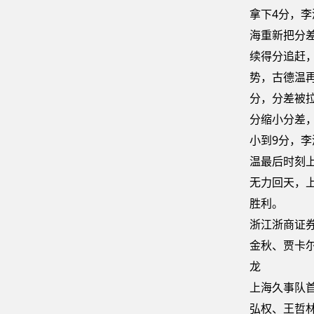
拿下4分，
海重新把分差
续得分追赶
势，古德温
分，分差被拉
分缩小分差
小到9分，
温最后时刻
无力回天，上
胜利。
浙江浙商证券
金秋、贾卡尔
龙
上海久事队首
弘权、王哲林