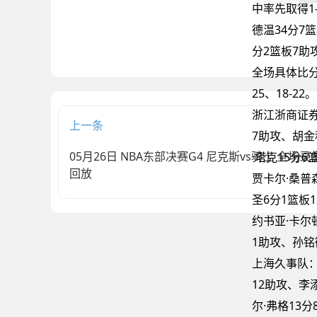
中率先取得1
德温34分7篮
分2篮板7助
全场具体比分：2
25、18-22。
浙江浙商证券
上一条
7助攻、胡金
05月26日 NBA东部决赛G4 尼克斯vs骑士 全场录
·塔克15分
回放
贾卡尔·桑普
圣6分1篮板
约书亚·卡尔
1助攻、孙铭
上海久事队：
12助攻、李
尔·弗格13