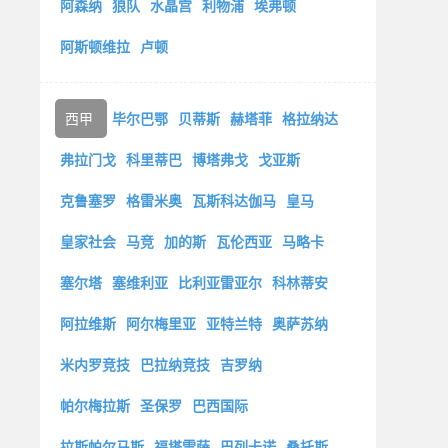
阿森纳
狼队
水晶宫
利物浦
埃弗顿
阿斯顿维拉
卢顿
西甲
毕尔巴鄂
贝蒂斯
赫塔菲
格拉纳达
弗拉门戈
科里蒂巴
博塔弗戈
戈亚斯
克鲁塞罗
格雷米奥
瓦斯科达伽马
皇马
皇家社会
马竞
加的斯
瓦伦西亚
马略卡
塞尔塔
塞维利亚
比利亚雷亚尔
科林蒂安
阿拉维斯
阿尔梅里亚
亚特兰特
奥萨苏纳
米内罗竞技
巴拉纳竞技
吉罗纳
帕尔梅拉斯
圣保罗
巴西国际
拉斯帕尔马斯
福塔雷萨
巴列卡诺
桑托斯