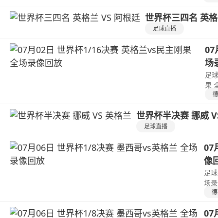
世界杯三四名 英格兰
足球直播
0
场
足球
果 
世界杯半决赛 挪威 V
足球直播
07
像
足球
场录
德
07