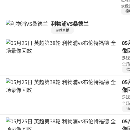
录像
德
利物浦VS桑德兰
足球直播
0
像
足球
全场
德
0
像
足球
全场
德
0
像