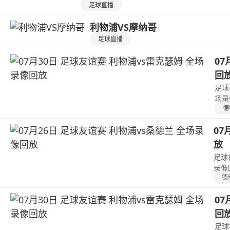
足球直播
利物浦VS摩纳哥
足球直播
07
回
足球
场录
德
07
放
足球
录像
德
07
回
足球