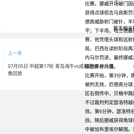
比赛，挪威开场破门因
获得点球但吉马良斯罚
德高威胁射门被扑，半场
平；下半场，哈兰德最
赛，他凭借头球和远射
局，巴西在读秒阶段再
上一条
内马尔罚进，最终挪威2
07月05日 中超第17轮 青岛海牛vs成都蓉城 全场录
级世界杯八强。
像回放
比赛开始，第3分钟，
被判无效，厄德高分球
区右侧传中，贝格中路
不过裁判判定瑟洛特越
效。第6分钟，瑟洛特
挡，随后挪威获得角球
中被加布里埃尔解围。