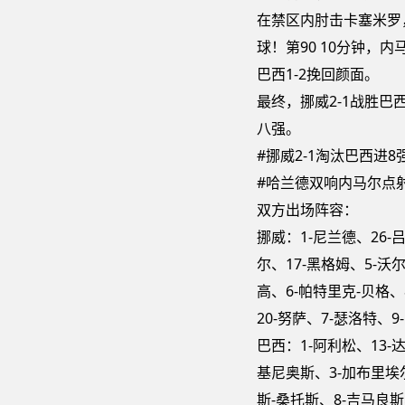
在禁区内肘击卡塞米罗
球！第90 10分钟，
巴西1-2挽回颜面。
最终，挪威2-1战胜巴
八强。
#挪威2-1淘汰巴西进8
#哈兰德双响内马尔点
双方出场阵容：
挪威：1-尼兰德、26-
尔、17-黑格姆、5-沃尔
高、6-帕特里克-贝格、
20-努萨、7-瑟洛特、9
巴西：1-阿利松、13-
基尼奥斯、3-加布里埃
斯-桑托斯、8-吉马良斯